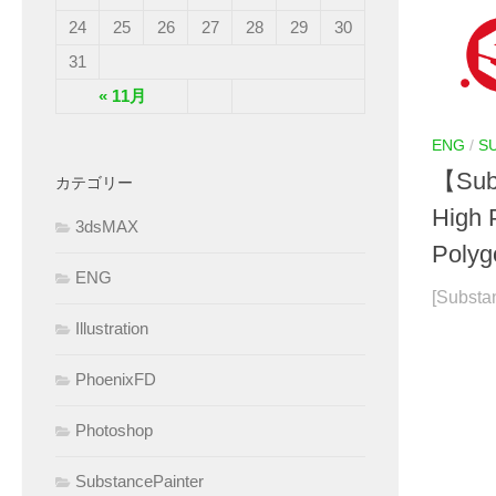
24
25
26
27
28
29
30
31
« 11月
ENG
/
S
【Sub
カテゴリー
High 
3dsMAX
Polyg
ENG
[Substan
Illustration
PhoenixFD
Photoshop
SubstancePainter