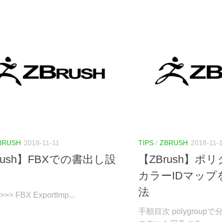
BRUSH
2018-11-11
TIPS
/
ZBRUSH
2018-11-
rush】FBXでの書出し設
【ZBrush】ポ
カラーIDマップ
法
 >>> FBX ExportImp...
手順目次 polygrou