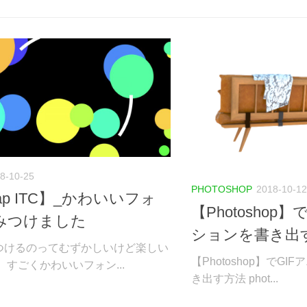
8-10-25
PHOTOSHOP
2018-10-12
ap ITC】_かわいいフォ
【Photoshop
みつけました
ションを書き出
つけるのってむずかしいけど楽しい
【Photoshop】でG
 すごくかわいいフォン...
き出す方法 phot...