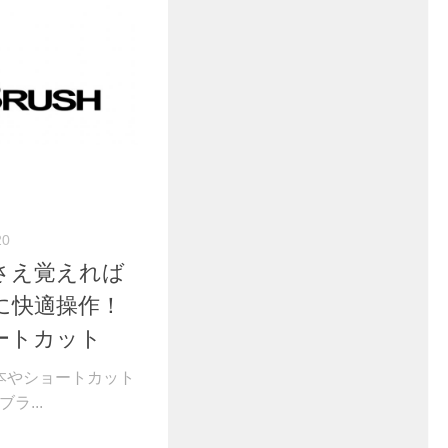
20
れさえ覚えれば
に快適操作！
ートカット
本やショートカット
ラ...