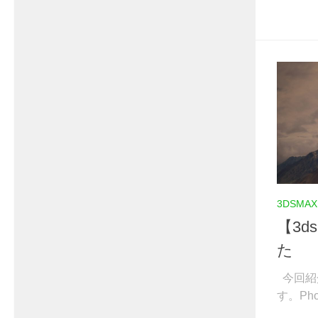
3DSMAX
【3d
た
今回紹
す。Phoe