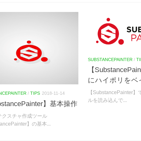
SUBSTANCEPAINTER
/
T
【SubstancePa
にハイポリをベ
【SubstancePaint
NCEPAINTER
/
TIPS
2018-11-14
ルを読み込んで...
stancePainter】基本操作
テクスチャ作成ツール
ancePainter】の基本...