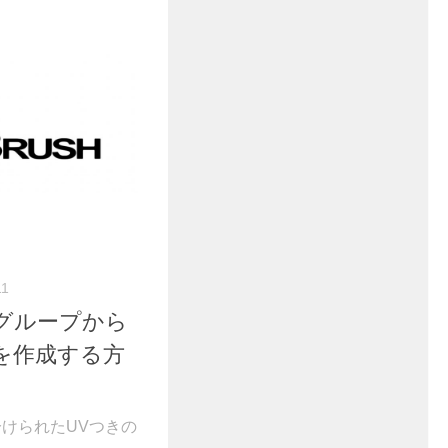
11
リグループから
を作成する方
pで分けられたUVつきの