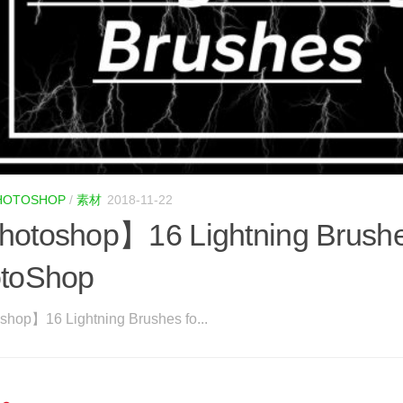
HOTOSHOP
/
素材
2018-11-22
otoshop】16 Lightning Brushe
toShop
hop】16 Lightning Brushes fo...