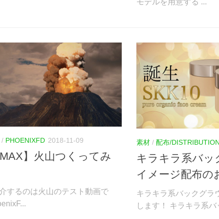
モデルを用意する ...
/
PHOENIXFD
2018-11-09
素材
/
配布/DISTRIBUTIO
sMAX】火山つくってみ
キラキラ系バッ
イメージ配布の
介するのは火山のテスト動画で
キラキラ系バックグラ
nixF...
します！ キラキラ系バッ