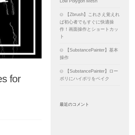
Low Polygon Mesh
【Zbrush】これさえ覚えれ
ば初心者でもすぐに快適操
作！画面操作とショートカッ
ト
【SubstancePainter】基本
操作
【SubstancePainter】ロー
s for
ポリにハイポリをベイク
最近のコメント