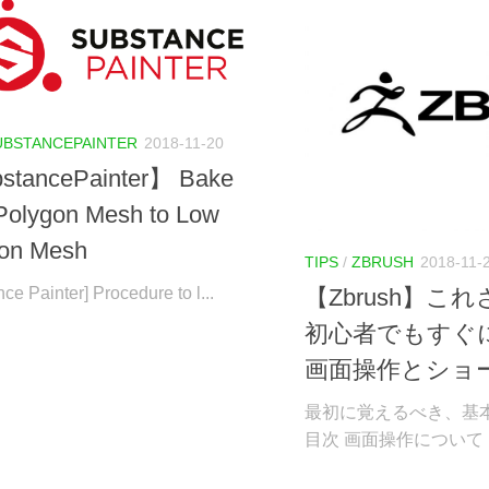
UBSTANCEPAINTER
2018-11-20
stancePainter】 Bake
Polygon Mesh to Low
on Mesh
TIPS
/
ZBRUSH
2018-11-
ce Painter] Procedure to l...
【Zbrush】こ
初心者でもすぐ
画面操作とショ
最初に覚えるべき、基
目次 画面操作について ブ