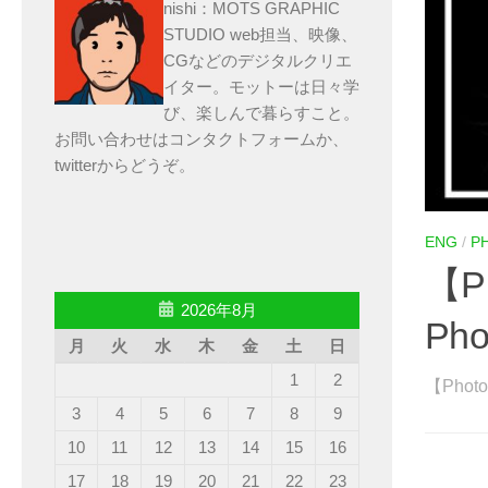
nishi：MOTS GRAPHIC
STUDIO web担当、映像、
CGなどのデジタルクリエ
イター。モットーは日々学
び、楽しんで暮らすこと。
お問い合わせは
コンタクトフォーム
か、
twitter
からどうぞ。
ENG
/
P
【Ph
2026年8月
Pho
月
火
水
木
金
土
日
1
2
【Photos
3
4
5
6
7
8
9
10
11
12
13
14
15
16
17
18
19
20
21
22
23