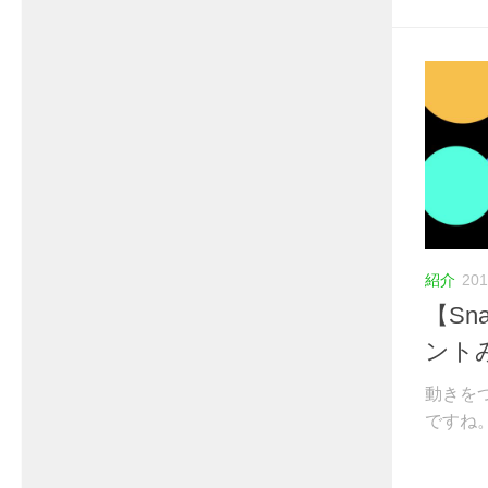
紹介
201
【Sn
ント
動きを
ですね。