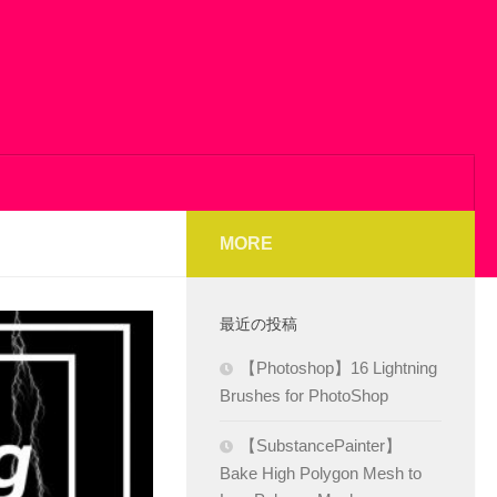
MORE
最近の投稿
【Photoshop】16 Lightning
Brushes for PhotoShop
【SubstancePainter】
Bake High Polygon Mesh to