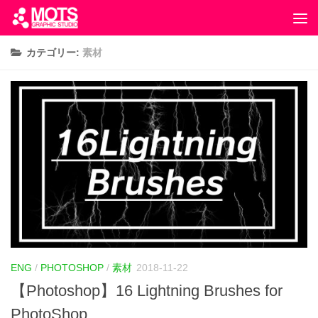
カテゴリー:
素材
ENG
/
PHOTOSHOP
/
素材
2018-11-22
【Photoshop】16 Lightning Brushes for
PhotoShop