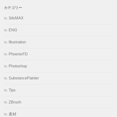
カテゴリー
3dsMAX
ENG
Illustration
PhoenixFD
Photoshop
SubstancePainter
Tips
ZBrush
素材