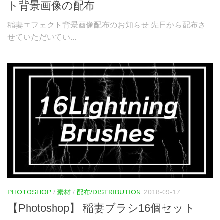
ト背景画像の配布
稲妻エフェクト背景画像配布のお知らせ 先日から配布さ
せていただいてい...
PHOTOSHOP
/
素材
/
配布/DISTRIBUTION
2018-09-17
【Photoshop】 稲妻ブラシ16個セット