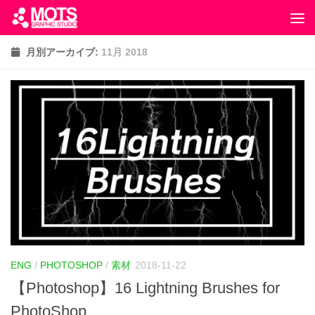
月別アーカイブ:
11月 2018
ENG
/
PHOTOSHOP
/
素材
2018-11-22
【Photoshop】16 Lightning Brushes for
PhotoShop