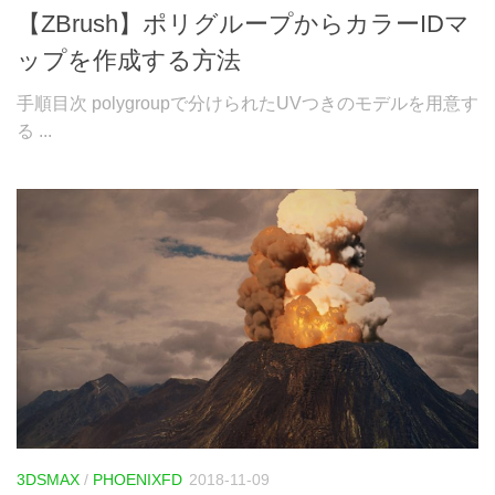
【ZBrush】ポリグループからカラーIDマ
ップを作成する方法
手順目次 polygroupで分けられたUVつきのモデルを用意す
る ...
3DSMAX
/
PHOENIXFD
2018-11-09