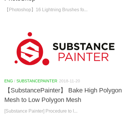
【Photoshop】16 Lightning Brushes fo...
ENG
/
SUBSTANCEPAINTER
2018-11-20
【SubstancePainter】 Bake High Polygon
Mesh to Low Polygon Mesh
[Substance Painter] Procedure to l...