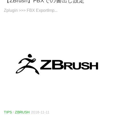
【ZBrush】FBXでの書出し設定
Zplugin >>> FBX ExportImp...
TIPS
/
ZBRUSH
2018-11-11