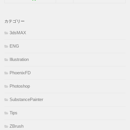
カテゴリー
3dsMAX
ENG
Illustration
PhoenixFD
Photoshop
SubstancePainter
Tips
ZBrush